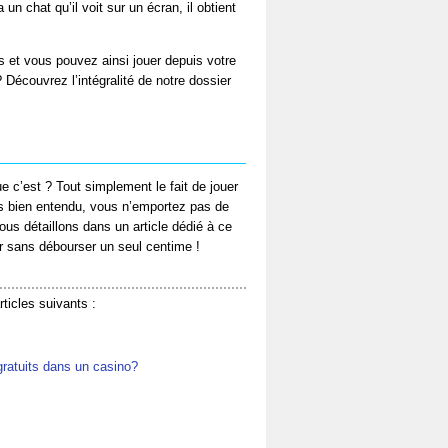
un chat qu’il voit sur un écran, il obtient
s et vous pouvez ainsi jouer depuis votre
 Découvrez l’intégralité de notre dossier
e c’est ? Tout simplement le fait de jouer
is bien entendu, vous n’emportez pas de
s détaillons dans un article dédié à ce
r sans débourser un seul centime !
ticles suivants :
gratuits dans un casino?