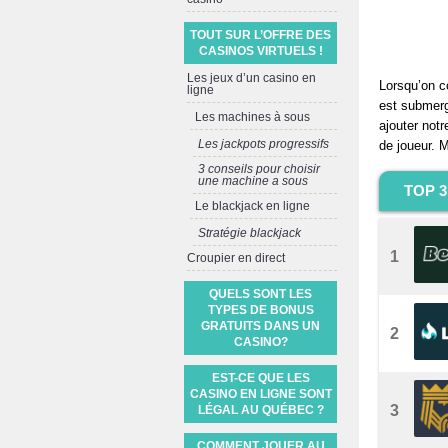
TOUT SUR L’OFFRE DES
CASINOS VIRTUELS !
Les jeux d’un casino en
Lorsqu’on c
ligne
est submerg
Les machines à sous
ajouter notr
Les jackpots progressifs
de joueur. M
3 conseils pour choisir
une machine a sous
TOP 
Le blackjack en ligne
Stratégie blackjack
1
Croupier en direct
QUELS SONT LES
TYPES DE BONUS
GRATUITS DANS UN
2
CASINO?
EST-CE QUE LES
CASINO EN LIGNE SONT
3
LÉGAL AU QUÉBEC ?
COMMENT JOUER AU