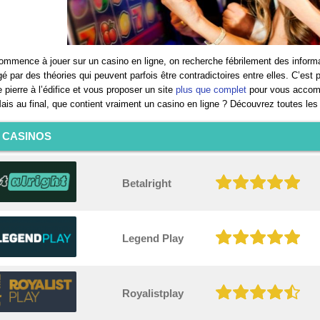
ommence à jouer sur un casino en ligne, on recherche fébrilement des inform
é par des théories qui peuvent parfois être contradictoires entre elles. C’est
e pierre à l’édifice et vous proposer un site
plus que complet
pour vous accomp
ais au final, que contient vraiment un casino en ligne ? Découvrez toutes les p
3 CASINOS
Betalright
Legend Play
Royalistplay