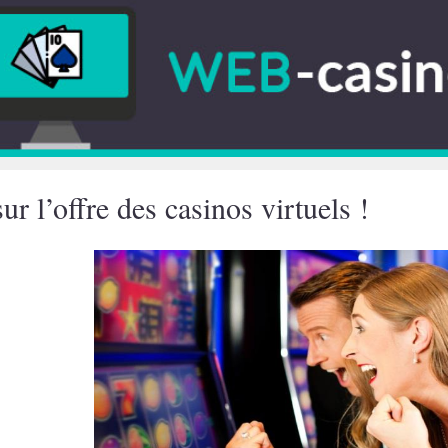
ur l’offre des casinos virtuels !